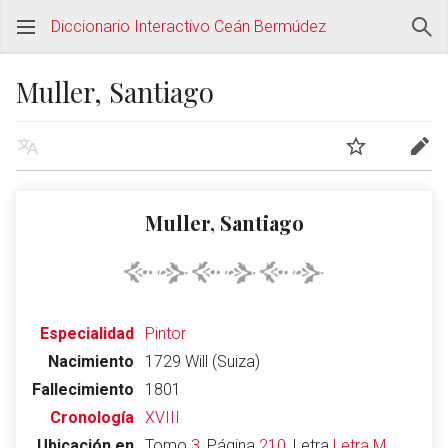
Diccionario Interactivo Ceán Bermúdez
Muller, Santiago
Muller, Santiago
Especialidad
Pintor
Nacimiento
1729 Will (Suiza)
Fallecimiento
1801
Cronología
XVIII
Ubicación en
Tomo
3
, Página
210
, Letra
Letra M
,