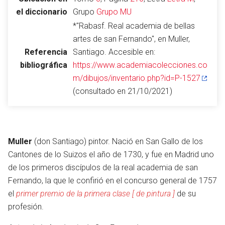
el diccionario
Grupo
Grupo MU
*"Rabasf. Real academia de bellas
artes de san Fernando", en Muller,
Abrir menú principal
Busc
Referencia
Santiago. Accesible en:
bibliográfica
https://www.academiacolecciones.co
m/dibujos/inventario.php?id=P-1527
(consultado en 21/10/2021)
Leer
Vigilar
Edita
Muller
(don Santiago) pintor. Nació en San Gallo de los
Cantones de lo Suizos el año de 1730, y fue en Madrid uno
de los primeros discípulos de la real academia de san
Fernando, la que le confirió en el concurso general de 1757
el
primer premio de la primera clase [ de pintura ]
de su
profesión.