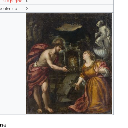
 esta página
0
contenido
Sí
ina