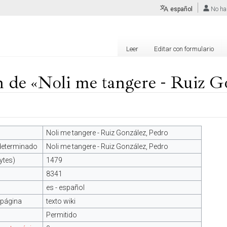
español
No ha
Leer
Editar con formulario
 de «Noli me tangere - Ruiz G
Noli me tangere - Ruiz González, Pedro
edeterminado
Noli me tangere - Ruiz González, Pedro
ytes)
1479
8341
es - español
 página
texto wiki
Permitido