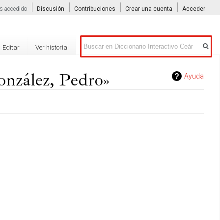
s accedido
Discusión
Contribuciones
Crear una cuenta
Acceder
Buscar
Editar
Ver historial
onzález, Pedro»
Ayuda