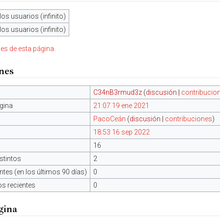
los usuarios (infinito)
los usuarios (infinito)
nes de esta página.
ones
C34nB3rmud3z
(
discusión
|
contribucio
gina
21:07 19 ene 2021
PacoCeán
(
discusión
|
contribuciones
)
18:53 16 sep 2022
16
stintos
2
tes (en los últimos 90 días)
0
os recientes
0
gina