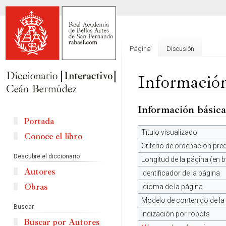
Página
Discusión
Información
Información básica
Ir
Ir
a
a
Portada
la
la
Título visualizado
Conoce el libro
navegación
búsqueda
Criterio de ordenación pr
Descubre el diccionario
Longitud de la página (en b
Autores
Identificador de la página
Obras
Idioma de la página
Modelo de contenido de la
Buscar
Indización por robots
Buscar por Autores