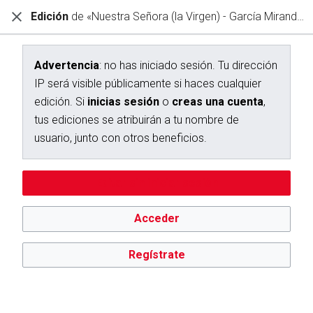
Edición
de «Nuestra Señora (la Virgen) - García Miranda, Nicolás»
Diccionario Interactivo Ceán Bermúdez
Creación de «Nuestra Señora (la Virgen) - García Miranda,
Nicolás»
Advertencia
: no has iniciado sesión. Tu dirección
IP será visible públicamente si haces cualquier
Has seguido un enlace a una página que aún no existe.
edición. Si
inicias sesión
o
creas una cuenta
,
Para crear esta página, escribe en el cuadro que aparece a
tus ediciones se atribuirán a tu nombre de
continuación. Para más información, consulta la
página de
usuario, junto con otros beneficios.
ayuda
. Si llegaste aquí por error, vuelve a la página anterior.
Editar sin iniciar sesión
Advertencia:
no has iniciado sesión. Tu dirección IP se hará
pública si haces cualquier edición. Si
inicias sesión
o
creas
una cuenta
, tus ediciones se atribuirán a tu nombre de
Acceder
usuario, además de otros beneficios.
Regístrate