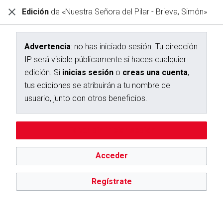
Edición
de «Nuestra Señora del Pilar - Brieva, Simón»
Diccionario Interactivo Ceán Bermúdez
Edición de «Nuestra Señora del Pilar - Brieva, Simón»
Advertencia
: no has iniciado sesión. Tu dirección
IP será visible públicamente si haces cualquier
Advertencia:
no has iniciado sesión. Tu dirección IP se hará
edición. Si
inicias sesión
o
creas una cuenta
,
pública si haces cualquier edición. Si
inicias sesión
o
creas
una cuenta
, tus ediciones se atribuirán a tu nombre de
tus ediciones se atribuirán a tu nombre de
usuario, además de otros beneficios.
usuario, junto con otros beneficios.
Editar sin iniciar sesión
Acceder
Regístrate