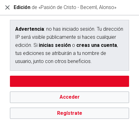
Edición
de «Pasión de Cristo - Becerril, Alonso»
Diccionario Interactivo Ceán Bermúdez
Creación de «Pasión de Cristo - Becerril, Alonso»
Advertencia
: no has iniciado sesión. Tu dirección
IP será visible públicamente si haces cualquier
Has seguido un enlace a una página que aún no existe.
edición. Si
inicias sesión
o
creas una cuenta
,
Para crear esta página, escribe en el cuadro que aparece a
tus ediciones se atribuirán a tu nombre de
continuación. Para más información, consulta la
página de
usuario, junto con otros beneficios.
ayuda
. Si llegaste aquí por error, vuelve a la página anterior.
Advertencia:
no has iniciado sesión. Tu dirección IP se hará
Editar sin iniciar sesión
pública si haces cualquier edición. Si
inicias sesión
o
creas
una cuenta
, tus ediciones se atribuirán a tu nombre de
usuario, además de otros beneficios.
Acceder
Regístrate