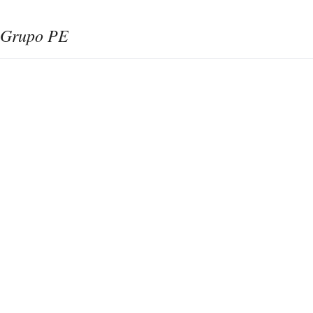
Ed
Grupo PE
r