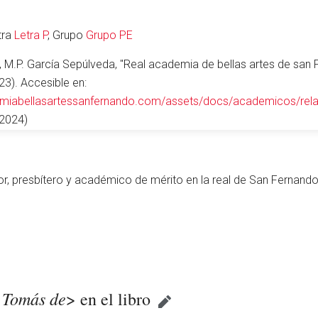
etra
Letra P
, Grupo
Grupo PE
, M.P. García Sepúlveda, "Real academia de bellas artes de san 
3). Accesible en:
emiabellasartessanfernando.com/assets/docs/academicos/rel
/2024)
r, presbítero y académico de mérito en la real de San Fernando
 Tomás de
> en el libro