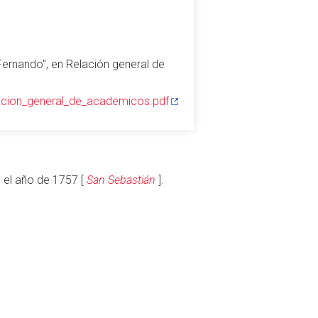
Fernando", en Relación general de
acion_general_de_academicos.pdf
Vigilar
Editar
 el año de 1757 [
San Sebastián
].