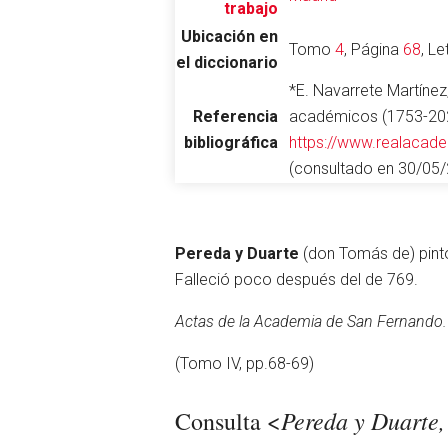
trabajo
Ubicación en
Tomo
4
, Página
68
, L
el diccionario
Abrir menú principal
*E. Navarrete Martínez
Referencia
académicos (1753-202
bibliográfica
https://www.realacad
(consultado en 30/05
Leer
Pereda y Duarte
(don Tomás de) pinto
Falleció poco después del de 769.
Actas de la Academia de San Fernando.
(Tomo IV, pp.68-69)
Pereda y Duarte,
Consulta <