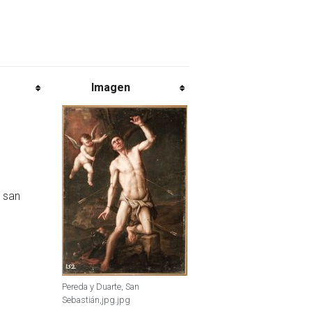
Imagen
 san
Pereda y Duarte, San
Sebastián,jpg.jpg