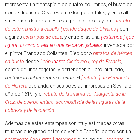
representa un frontispicio de cuatro columnas, el busto del
conde duque de Olivares entre los pedestales, y en lo alto
su escudo de armas. En este propio libro hay otro
retrato
de este ministro a caballo [ conde duque de Olivares ]
con
algunas
estampas de caza
, y entre ellas una
[ estampa ] que
figura un circo o tela en que se cazan jabalíes
, inventada por
el pintor Francisco Collantes. Dieciocho
retratos de héroes
en busto
desde
León I
hasta
Clodoveo I, rey de Francia
,
dentro de unas tarjetas, y pertenecen al libro intitulado,
Ilustración del renombre Grande
. El
[ retrato ] de Hernando
de Herrera
que anda en sus poesías, impresas en Sevilla el
año de 1619; y el
retrato de la infanta sor Margarita de la
Cruz, de cuerpo entero, acompañada de las figuras de la
pobreza y de la oración
.
Además de estas estampas son muy estimadas otras
muchas que grabó antes de venir a España, como son un
nacimiento [ de Cristo ] del Señor
, el grupo de
Laoconte
, la