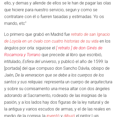
ello; y demas y allende de ellos se le han de pagar las olas
que hiciere para nuestro servicio, segun y como se
contratare con él o fueren tasadas y estimadas. Yo os
mando, etc"
Lo primero que grabó en Madrid fue
retrato de san Ignacio
de Loyola en un óvalo con cuatro historias de su vida
en los
ángulos por orla: siguiose el
[ retrato ] de don Ginés de
Rocamora y Torrano
que precede al libro que escribió,
intitulado,
Esfera del universo
, y publicó el año de 1599: la
[portada] del que compuso don Sancho Dávila, obispo de
Jaén,
De la veneracion que se debe a los cuerpos de los
santos y sus reliquias
: representa un cuerpo de arquitectura
y sobre su cornisamento una mesa altar con dos ángeles
adorando al Sacramento, rodeado de las insignias de la
pasión, y a los lados hay dos figuras de la ley natural y de
la antigua y varios escudos de armas, y el de las reales en
medio de la cornisa: la
inventó
y
dibujó
el pintor Luis