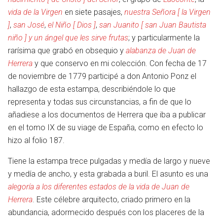
vida de la Virgen
en siete pasajes,
nuestra Señora [ la Virgen
]
,
san José
,
el Niño [ Dios ]
,
san Juanito [ san Juan Bautista
idioma
niño ] y un ángel que les sirve frutas
; y particularmente la
rarísima que grabó en obsequio y
alabanza de Juan de
Herrera
y que conservo en mi colección. Con fecha de 17
de noviembre de 1779 participé a don Antonio Ponz el
hallazgo de esta estampa, describiéndole lo que
representa y todas sus circunstancias, a fin de que lo
añadiese a los documentos de Herrera que iba a publicar
en el tomo IX de su viage de España, como en efecto lo
hizo al folio 187.
Tiene la estampa trece pulgadas y medía de largo y nueve
y medía de ancho, y esta grabada a buril. El asunto es una
alegoría a los diferentes estados de la vida de Juan de
Herrera
. Este célebre arquitecto, criado primero en la
abundancia, adormecido después con los placeres de la