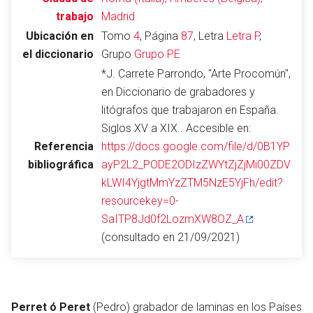
trabajo
Madrid
Ubicación en
Tomo
4
, Página
87
, Letra
Letra P
,
el diccionario
Grupo
Grupo PE
Abrir menú principal
Busc
*J. Carrete Parrondo, "Arte Procomún",
en Diccionario de grabadores y
litógrafos que trabajaron en España.
Siglos XV a XIX.. Accesible en:
Leer
Vigilar
Edita
Referencia
https://docs.google.com/file/d/0B1YP
bibliográfica
ayP2L2_PODE2ODIzZWYtZjZjMi00ZDV
kLWI4YjgtMmYzZTM5NzE5YjFh/edit?
resourcekey=0-
SaITP8Jd0f2LozmXW8OZ_A
(consultado en 21/09/2021)
Perret ó Peret
(Pedro) grabador de laminas en los Países