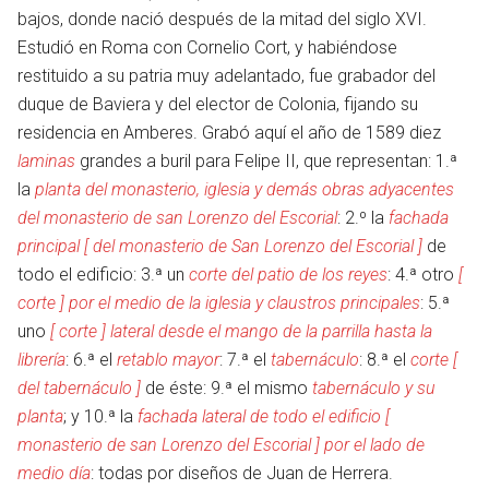
bajos, donde nació después de la mitad del siglo XVI.
Estudió en Roma con Cornelio Cort, y habiéndose
restituido a su patria muy adelantado, fue grabador del
duque de Baviera y del elector de Colonia, fijando su
residencia en Amberes. Grabó aquí el año de 1589 diez
laminas
grandes a buril para Felipe II, que representan: 1.ª
la
planta del monasterio, iglesia y demás obras adyacentes
del monasterio de san Lorenzo del Escorial
: 2.º la
fachada
principal [ del monasterio de San Lorenzo del Escorial ]
de
todo el edificio: 3.ª un
corte del patio de los reyes
: 4.ª otro
[
corte ] por el medio de la iglesia y claustros principales
: 5.ª
uno
[ corte ] lateral desde el mango de la parrilla hasta la
librería
: 6.ª el
retablo mayor
: 7.ª el
tabernáculo
: 8.ª el
corte [
del tabernáculo ]
de éste: 9.ª el mismo
tabernáculo y su
planta
; y 10.ª la
fachada lateral de todo el edificio [
monasterio de san Lorenzo del Escorial ] por el lado de
medio día
: todas por diseños de Juan de Herrera.