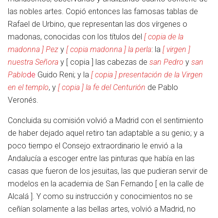
las nobles artes. Copió entonces las famosas tablas de
Rafael de Urbino, que representan las dos vírgenes o
madonas, conocidas con los títulos del
[ copia de la
madonna ] Pez
y
[ copia madonna ] la perla
: la
[ virgen ]
nuestra Señora
y [ copia ] las cabezas de
san Pedro
y
san
Pablo
de
Guido Reni; y la
[ copia ] presentación de la Virgen
en el templo
, y
[ copia ] la fe del Centurión
de Pablo
Veronés.
Concluida su comisión volvió a Madrid con el sentimiento
de haber dejado aquel retiro tan adaptable a su genio; y a
poco tiempo el Consejo extraordinario le envió a la
Andalucía a escoger entre las pinturas que había en las
casas que fueron de los jesuitas, las que pudieran servir de
modelos en la academia de San Fernando [ en la calle de
Alcalá ]. Y como su instrucción y conocimientos no se
otro
ceñían solamente a las bellas artes, volvió a Madrid, no