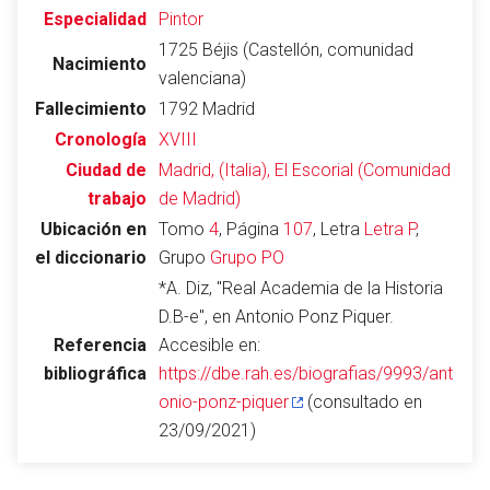
Especialidad
Pintor
1725 Béjis (Castellón, comunidad
Nacimiento
valenciana)
Abrir menú principal
Busc
Fallecimiento
1792 Madrid
Cronología
XVIII
Ciudad de
Madrid, (Italia), El Escorial (Comunidad
trabajo
de Madrid)
Leer
Vigilar
Edita
Ubicación en
Tomo
4
, Página
107
, Letra
Letra P
,
el diccionario
Grupo
Grupo PO
*A. Diz, "Real Academia de la Historia
D.B-e", en Antonio Ponz Piquer.
Referencia
Accesible en:
bibliográfica
https://dbe.rah.es/biografias/9993/ant
onio-ponz-piquer
(consultado en
23/09/2021)