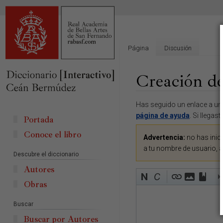
Página
Discusión
Creación de
Ir
Ir
Has seguido un enlace a una
a
a
página de ayuda
. Si llegas
Portada
la
la
Conoce el libro
navegación
búsqueda
Advertencia:
no has inici
a tu nombre de usuario, 
Descubre el diccionario
Autores
Obras
Buscar
Buscar por Autores