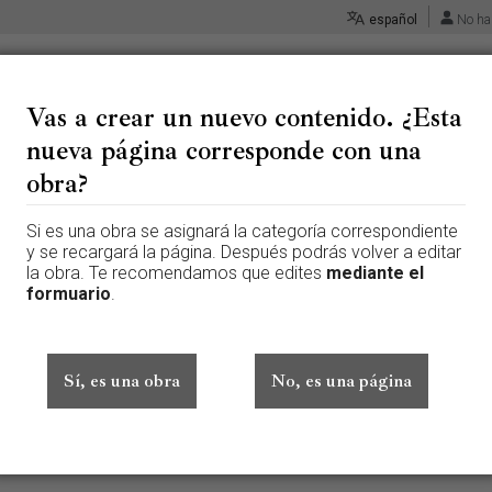
español
No ha
Vas a crear un nuevo contenido. ¿Esta
nueva página corresponde con una
 «Príncipe don Carlos - Sánch
obra?
Si es una obra se asignará la categoría correspondiente
 página que aún no existe. Para crear esta página, escribe en el cuadr
y se recargará la página. Después podrás volver a editar
te aquí por error, vuelve a la página anterior.
la obra. Te recomendamos que edites
mediante el
formuario
.
ado sesión. Tu dirección IP se hará pública si haces cualquier edición. 
además de otros beneficios.
Sí, es una obra
No, es una página
Avanzado
Caracteres especiales
Ayuda