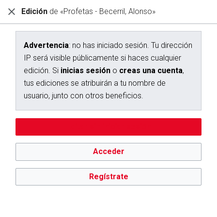
Edición
de «Profetas - Becerril, Alonso»
Diccionario Interactivo Ceán Bermúdez
Creación de «Profetas - Becerril, Alonso»
Advertencia
: no has iniciado sesión. Tu dirección
IP será visible públicamente si haces cualquier
Has seguido un enlace a una página que aún no existe.
edición. Si
inicias sesión
o
creas una cuenta
,
Para crear esta página, escribe en el cuadro que aparece a
tus ediciones se atribuirán a tu nombre de
continuación. Para más información, consulta la
página de
usuario, junto con otros beneficios.
ayuda
. Si llegaste aquí por error, vuelve a la página anterior.
Advertencia:
no has iniciado sesión. Tu dirección IP se hará
Editar sin iniciar sesión
pública si haces cualquier edición. Si
inicias sesión
o
creas
una cuenta
, tus ediciones se atribuirán a tu nombre de
usuario, además de otros beneficios.
Acceder
Regístrate