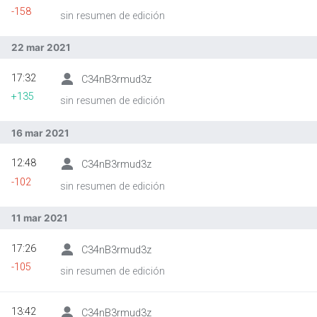
-158
sin resumen de edición
22 mar 2021
Abrir menú principal
Busc
17:32
C34nB3rmud3z
+135
sin resumen de edición
16 mar 2021
12:48
C34nB3rmud3z
-102
sin resumen de edición
11 mar 2021
17:26
C34nB3rmud3z
-105
sin resumen de edición
13:42
C34nB3rmud3z