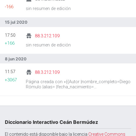
-166
sin resumen de edición
15 jul 2020
17:50
88.3.212.109
+166
sin resumen de edición
8 jun 2020
11:57
88.3.212.109
+3067
Página creada con «{{Autor |nombre_completo=Diego
Rómulo |alias= |fecha_nacimiento=
|lugar_nacimiento=Madrid |fecha_fallecimiento=
|lugar_fallecimiento=Roma…»
Diccionario Interactivo Ceán Bermúdez
El contenido está disponible bajo la licencia
Creative Commons