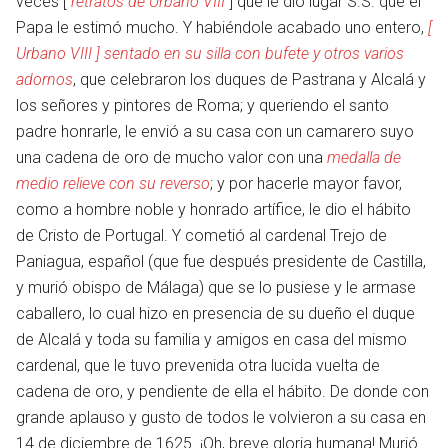
veces [
retratos de Urbano VIII
] que le dio lugar S.S. que el
Papa le estimó mucho. Y habiéndole acabado uno entero,
[
Urbano VIII ] sentado en su silla con bufete y otros varios
adornos
, que celebraron los duques de Pastrana y Alcalá y
los señores y pintores de Roma; y queriendo el santo
padre honrarle, le envió a su casa con un camarero suyo
una cadena de oro de mucho valor con una
medalla de
medio relieve con su reverso
; y por hacerle mayor favor,
como a hombre noble y honrado artífice, le dio el hábito
de Cristo de Portugal. Y cometió al cardenal Trejo de
Paniagua, español (que fue después presidente de Castilla,
y murió obispo de Málaga) que se lo pusiese y le armase
en
caballero, lo cual hizo en presencia de su dueño el duque
de Alcalá y toda su familia y amigos en casa del mismo
cardenal, que le tuvo prevenida otra lucida vuelta de
cadena de oro, y pendiente de ella el hábito. De donde con
grande aplauso y gusto de todos le volvieron a su casa en
14 de diciembre de 1625. ¡Oh, breve gloria humana! Murió