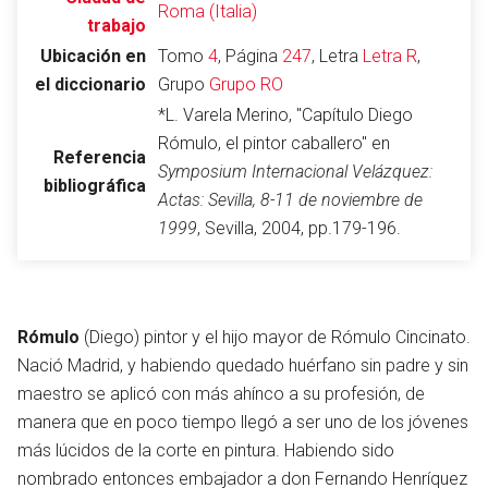
Roma (Italia)
trabajo
Ubicación en
Tomo
4
, Página
247
, Letra
Letra R
,
el diccionario
Grupo
Grupo RO
Abrir menú principal
Busc
*L. Varela Merino, "Capítulo Diego
Rómulo, el pintor caballero" en
Referencia
Symposium Internacional Velázquez:
bibliográfica
Actas: Sevilla, 8-11 de noviembre de
Leer
Vigilar
Edita
1999
, Sevilla, 2004, pp.179-196.
Rómulo
(Diego) pintor y el hijo mayor de Rómulo Cincinato.
Nació Madrid, y habiendo quedado huérfano sin padre y sin
maestro se aplicó con más ahínco a su profesión, de
manera que en poco tiempo llegó a ser uno de los jóvenes
más lúcidos de la corte en pintura. Habiendo sido
nombrado entonces embajador a don Fernando Henríquez