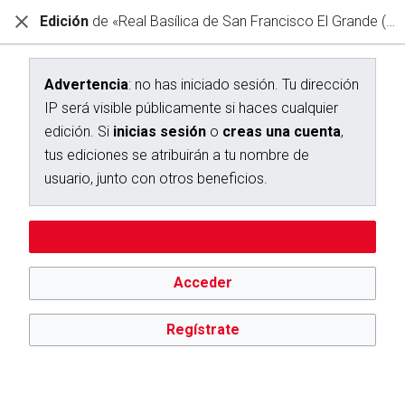
Edición
de «Real Basílica de San Francisco El Grande (Depósito)»
Diccionario Interactivo Ceán Bermúdez
Creación de «Real Basílica de San Francisco El Grande
(Depósito)»
Advertencia
: no has iniciado sesión. Tu dirección
IP será visible públicamente si haces cualquier
Has seguido un enlace a una página que aún no existe.
edición. Si
inicias sesión
o
creas una cuenta
,
Para crear esta página, escribe en el cuadro que aparece a
tus ediciones se atribuirán a tu nombre de
continuación. Para más información, consulta la
página de
usuario, junto con otros beneficios.
ayuda
. Si llegaste aquí por error, vuelve a la página anterior.
Editar sin iniciar sesión
Advertencia:
no has iniciado sesión. Tu dirección IP se hará
pública si haces cualquier edición. Si
inicias sesión
o
creas
una cuenta
, tus ediciones se atribuirán a tu nombre de
Acceder
usuario, además de otros beneficios.
Regístrate