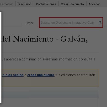
s accedido
Discusión
Contribuciones
Crear una cuenta
Acceder
Buscar
Crear
 del Nacimiento - Galván,
o que aparece a continuación. Para más información, consulta la
Si
inicias sesión
o
creas una cuenta
, tus ediciones se atribuirán