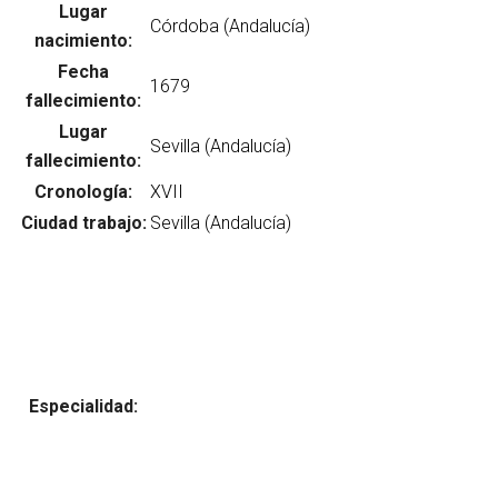
Lugar
nacimiento:
Fecha
Abrir menú principal
Busc
fallecimiento:
Lugar
fallecimiento:
Cronología:
Ciudad trabajo:
Especialidad: