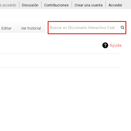
s accedido
Discusión
Contribuciones
Crear una cuenta
Acceder
Buscar
Editar
Ver historial
Ayuda