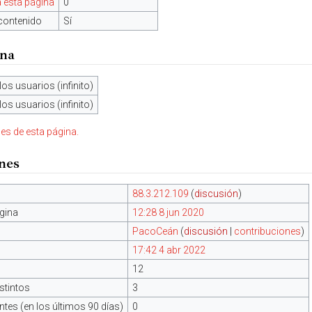
 esta página
0
contenido
Sí
ina
los usuarios (infinito)
los usuarios (infinito)
nes de esta página.
ones
88.3.212.109
(
discusión
)
gina
12:28 8 jun 2020
PacoCeán
(
discusión
|
contribuciones
)
17:42 4 abr 2022
12
stintos
3
tes (en los últimos 90 días)
0