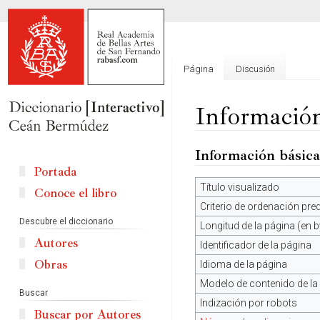
Página
Discusión
Información
Información básica
Ir
Ir
a
a
Portada
la
la
Título visualizado
Conoce el libro
navegación
búsqueda
Criterio de ordenación pr
Descubre el diccionario
Longitud de la página (en b
Autores
Identificador de la página
Obras
Idioma de la página
Modelo de contenido de la
Buscar
Indización por robots
Buscar por Autores