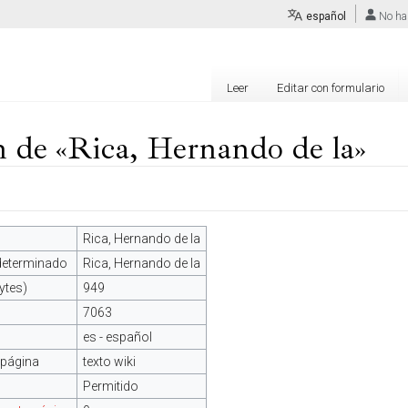
español
No ha
Leer
Editar con formulario
 de «Rica, Hernando de la»
Rica, Hernando de la
edeterminado
Rica, Hernando de la
ytes)
949
7063
es - español
 página
texto wiki
Permitido