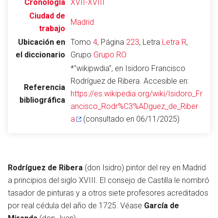
Cronología
XVII-XVIII
Ciudad de
Madrid
trabajo
Ubicación en
Tomo
4
, Página
223
, Letra
Letra R
,
Abrir menú principal
Busc
el diccionario
Grupo
Grupo RO
*"wikipwdia", en Isidoro Francisco
Rodríguez de Ribera. Accesible en:
Referencia
https://es.wikipedia.org/wiki/Isidoro_Fr
bibliográfica
ancisco_Rodr%C3%ADguez_de_Riber
Leer
Vigilar
Edita
a
(consultado en 06/11/2025)
Rodríguez de Ribera
(don Isidro) pintor del rey en Madrid
a principios del siglo XVIII. El consejo de Castilla le nombró
tasador de pinturas y a otros siete profesores acreditados
por real cédula del año de 1725. Véase
García de