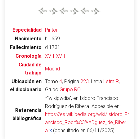
Abrir menú principal
Busc
Especialidad
Pintor
Nacimiento
h.1659
Fallecimiento
d.1731
Cronología
XVII-XVIII
Ciudad de
Madrid
trabajo
Leer
Vigilar
Edita
Ubicación en
Tomo
4
, Página
223
, Letra
Letra R
,
el diccionario
Grupo
Grupo RO
*"wikipwdia", en Isidoro Francisco
Rodríguez de Ribera. Accesible en:
Referencia
https://es.wikipedia.org/wiki/Isidoro_Fr
bibliográfica
ancisco_Rodr%C3%ADguez_de_Riber
a
(consultado en 06/11/2025)