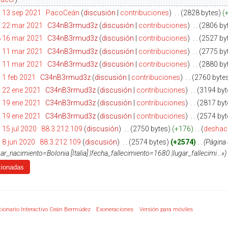
2 13 sep 2021
‎
PacoCeán
discusión
contribuciones
‎
2828 bytes
2 22 mar 2021
‎
C34nB3rmud3z
discusión
contribuciones
‎
2806 by
8 16 mar 2021
‎
C34nB3rmud3z
discusión
contribuciones
‎
2527 by
6 11 mar 2021
‎
C34nB3rmud3z
discusión
contribuciones
‎
2775 by
2 11 mar 2021
‎
C34nB3rmud3z
discusión
contribuciones
‎
2880 by
 1 feb 2021
‎
C34nB3rmud3z
discusión
contribuciones
‎
2760 byte
 22 ene 2021
‎
C34nB3rmud3z
discusión
contribuciones
‎
3194 byt
 19 ene 2021
‎
C34nB3rmud3z
discusión
contribuciones
‎
2817 byt
 19 ene 2021
‎
C34nB3rmud3z
discusión
contribuciones
‎
2574 byt
 15 jul 2020
‎
88.3.212.109
discusión
‎
2750 bytes
+176
‎
deshac
 8 jun 2020
‎
88.3.212.109
discusión
‎
2574 bytes
+2574
‎
Página
ar_nacimiento=Bolonia [Italia] |fecha_fallecimiento=1680 |lugar_fallecimi…»
cionario Interactivo Ceán Bermúdez
Exoneraciones
Versión para móviles