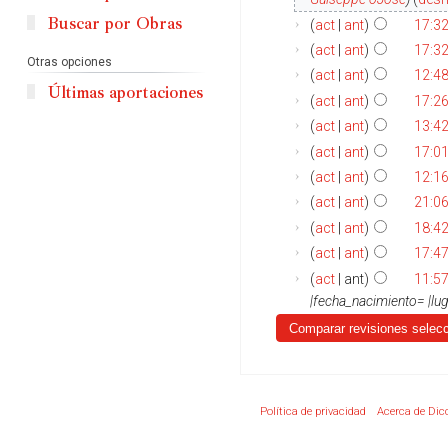
Buscar por Obras
act
ant
17:3
act
ant
17:3
Otras opciones
act
ant
12:4
Últimas aportaciones
act
ant
17:2
act
ant
13:4
act
ant
17:01
act
ant
12:16
act
ant
21:06
act
ant
18:42
act
ant
17:47
act
ant
11:57
|fecha_nacimiento= |lug
Política de privacidad
Acerca de Dic