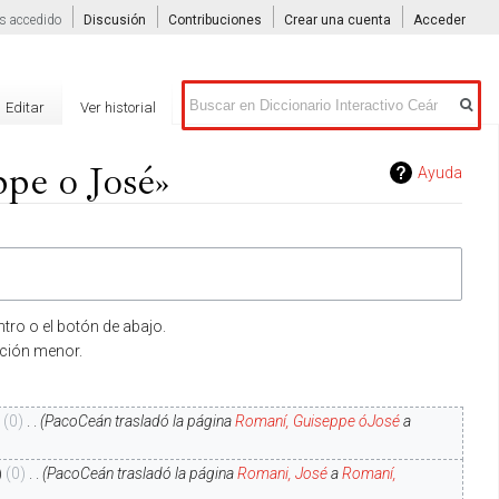
s accedido
Discusión
Contribuciones
Crear una cuenta
Acceder
Buscar
Editar
Ver historial
ppe o José»
Ayuda
tro o el botón de abajo.
ición menor.
0
‎
PacoCeán trasladó la página
Romaní, Guiseppe óJosé
a
0
‎
PacoCeán trasladó la página
Romani, José
a
Romaní,