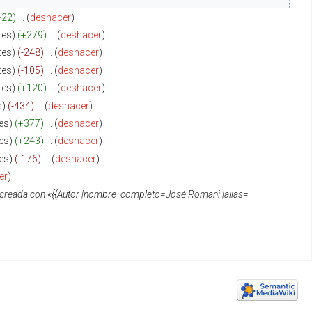
+22
‎
deshacer
tes
+279
‎
deshacer
tes
-248
‎
deshacer
tes
-105
‎
deshacer
tes
+120
‎
deshacer
s
-434
‎
deshacer
es
+377
‎
deshacer
es
+243
‎
deshacer
es
-176
‎
deshacer
er
 creada con «{{Autor |nombre_completo=José Romani |alias=