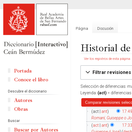
Página
Discusión
Historial d
Ver los registros de esta página
Ir
Ir
Portada
Filtrar revisiones
a
a
Conoce el libro
la
la
Selección de diferencias: m
navegación
búsqueda
Descubre el diccionario
Leyenda:
(act)
= diferencias
Autores
Obras
act
ant
17:49
Romaní, Guiseppe o J
Buscar
act
ant
17:3
Buscar por Autores
Guiseppe óJosé
desh