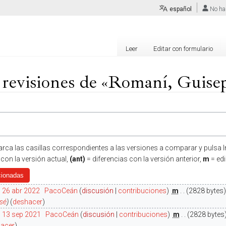
español
No ha
Leer
Editar con formulario
e revisiones de «Romaní, Guise
arca las casillas correspondientes a las versiones a comparar y pulsa In
 con la versión actual,
(ant)
= diferencias con la versión anterior,
m
= ed
 26 abr 2022
‎
PacoCeán
discusión
contribuciones
‎
m
2828 bytes
osé
deshacer
3 13 sep 2021
‎
PacoCeán
discusión
contribuciones
‎
m
2828 bytes
acer