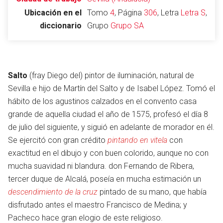
Ubicación en el
Tomo
4
, Página
306
, Letra
Letra S
,
diccionario
Grupo
Grupo SA
Abrir menú principal
Busc
Salto
(fray Diego del) pintor de iluminación, natural de
Sevilla e hijo de Martín del Salto y de Isabel López. Tomó el
hábito de los agustinos calzados en el convento casa
Leer
Vigilar
Edita
grande de aquella ciudad el año de 1575, profesó el día 8
de julio del siguiente, y siguió en adelante de morador en él.
Se ejercitó con gran crédito
pintando en vitela
con
exactitud en el dibujo y con buen colorido, aunque no con
mucha suavidad ni blandura. don Fernando de Ribera,
tercer duque de Alcalá, poseía en mucha estimación un
descendimiento de la cruz
pintado de su mano, que había
disfrutado antes el maestro Francisco de Medina; y
Pacheco hace gran elogio de este religioso.