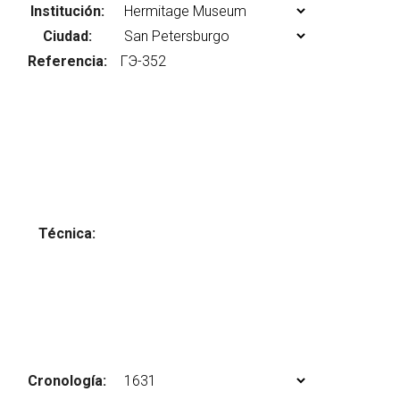
Institución:
Ciudad:
Referencia:
Abrir menú principal
Busc
Técnica:
Cronología: