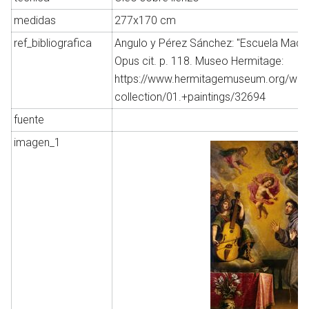
medidas
277x170 cm
ref_bibliografica
Angulo y Pérez Sánchez: ''Escuela Madrileñ
Abrir menú principal
Opus cit. p. 118. Museo Hermitage:
Busc
https://www.hermitagemuseum.org/wps/p
collection/01.+paintings/32694
fuente
imagen_1