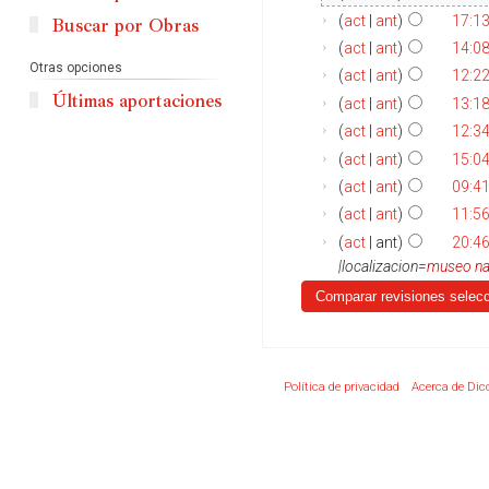
act
ant
17:1
Buscar por Obras
act
ant
14:0
Otras opciones
act
ant
12:2
Últimas aportaciones
act
ant
13:1
act
ant
12:34
act
ant
15:04
act
ant
09:41
act
ant
11:56
act
ant
20:46
|localizacion=
museo na
Política de privacidad
Acerca de Dic