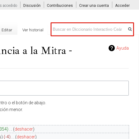
s accedido
Discusión
Contribuciones
Crear una cuenta
Acceder
Buscar
Editar
Ver historial
ncia a la Mitra -
Ayuda
tro o el botón de abajo.
ición menor.
354
‎
deshacer
s
-4
‎
deshacer