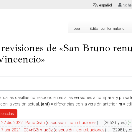
español
No ha
Leer
Editar con formulario
 revisiones de «San Bruno renu
Vincencio»
arca las casillas correspondientes a las versiones a comparar y pulsa In
 con la versión actual,
(ant)
= diferencias con la versión anterior,
m
= ed
 22 dic 2022
‎
PacoCeán
discusión
contribuciones
‎
2652 bytes
+
 7 abr 2021
‎
C34nB3rmud3z
discusión
contribuciones
‎
2298 byte