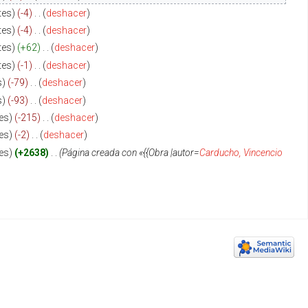
tes
-4
‎
deshacer
tes
-4
‎
deshacer
tes
+62
‎
deshacer
tes
-1
‎
deshacer
s
-79
‎
deshacer
s
-93
‎
deshacer
es
-215
‎
deshacer
es
-2
‎
deshacer
es
+2638
‎
Página creada con «{{Obra |autor=
Carducho, Vincencio