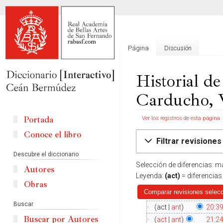
Página
Discusión
Historial de
Carducho, 
Portada
Ver los registros de esta página
Conoce el libro
Ir
Ir
Filtrar revisiones
a
a
Descubre el diccionario
la
la
Selección de diferencias: m
navegación
búsqueda
Autores
Leyenda:
(act)
= diferencias
Obras
Buscar
act
ant
20:39
Buscar por Autores
act
ant
21:24