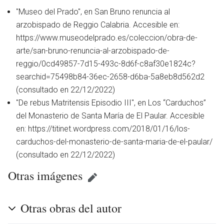
"Museo del Prado", en San Bruno renuncia al
arzobispado de Reggio Calabria. Accesible en:
https://www.museodelprado.es/coleccion/obra-de-
arte/san-bruno-renuncia-al-arzobispado-de-
reggio/0cd49857-7d15-493c-8d6f-c8af30e1824c?
searchid=75498b84-36ec-2658-d6ba-5a8eb8d562d2
(consultado en 22/12/2022)
"De rebus Matritensis Episodio III", en Los “Carduchos”
del Monasterio de Santa María de El Paular. Accesible
en: https://titinet.wordpress.com/2018/01/16/los-
carduchos-del-monasterio-de-santa-maria-de-el-paular/
(consultado en 22/12/2022)
Otras imágenes
Otras obras del autor