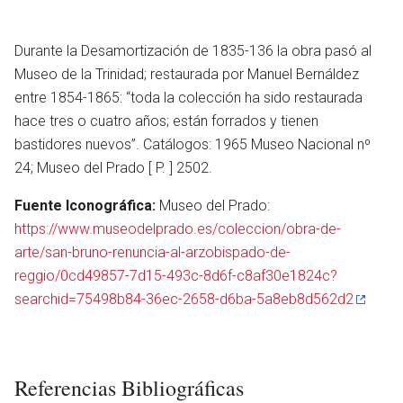
Durante la Desamortización de 1835-136 la obra pasó al
Museo de la Trinidad; restaurada por Manuel Bernáldez
entre 1854-1865: “toda la colección ha sido restaurada
hace tres o cuatro años; están forrados y tienen
bastidores nuevos”. Catálogos: 1965 Museo Nacional nº
24; Museo del Prado [ P. ] 2502.
Fuente Iconográfica:
Museo del Prado:
https://www.museodelprado.es/coleccion/obra-de-
arte/san-bruno-renuncia-al-arzobispado-de-
reggio/0cd49857-7d15-493c-8d6f-c8af30e1824c?
searchid=75498b84-36ec-2658-d6ba-5a8eb8d562d2
Referencias Bibliográficas