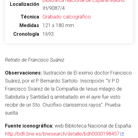
Biblioteca Nacional de España
Madrid
Localización
IH/9087/4
Técnica
Grabado calcográfico
Medidas
121 x 180 mm
Cronología
1693
Retrato de Francisco Suárez
Observaciones:
Ilustración de El eximio doctor Francisco
Suárez, por el P. Bernardo Sartolo. Inscripción: "V P D
Francisco Svarez de la Compañía de Iesus milagro de
Sabiduría y Santidad q arrebatado en el ayre fue visto
recibir de un Sto. Crucifixo clarissimos rayos". Prueba
suelta
Fuente iconográfica:
web Biblioteca Nacional de España:
http://bdh.bne.es/bnesearch/detalle/bdh0000198457