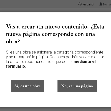
español
No ha
Vas a crear un nuevo contenido. ¿Esta
nueva página corresponde con una
 «San Francisco - Hernández (
obra?
Si es una obra se asignará la categoría correspondiente
 página que aún no existe. Para crear esta página, escribe en el cuadr
y se recargará la página. Después podrás volver a editar
te aquí por error, vuelve a la página anterior.
la obra. Te recomendamos que edites
mediante el
formuario
.
ado sesión. Tu dirección IP se hará pública si haces cualquier edición. 
además de otros beneficios.
Sí, es una obra
No, es una página
Avanzado
Caracteres especiales
Ayuda