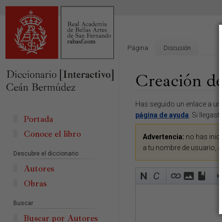
Página
Discusión
Creación de
Ir
Ir
Has seguido un enlace a una
a
a
página de ayuda
. Si llegas
Portada
la
la
Conoce el libro
navegación
búsqueda
Advertencia:
no has inici
a tu nombre de usuario, 
Descubre el diccionario
Autores
Obras
Buscar
Buscar por Autores