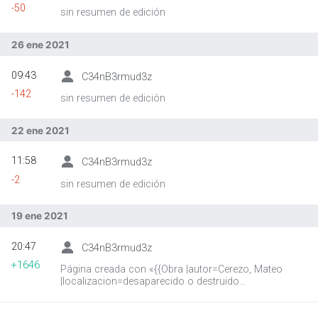
-50
sin resumen de edición
26 ene 2021
09:43
C34nB3rmud3z
-142
sin resumen de edición
22 ene 2021
11:58
C34nB3rmud3z
-2
sin resumen de edición
19 ene 2021
20:47
C34nB3rmud3z
+1646
Página creada con «{{Obra |autor=Cerezo, Mateo
|localizacion=desaparecido o destruido
|tecnica=:Category:¿Óleo sobre lien…»