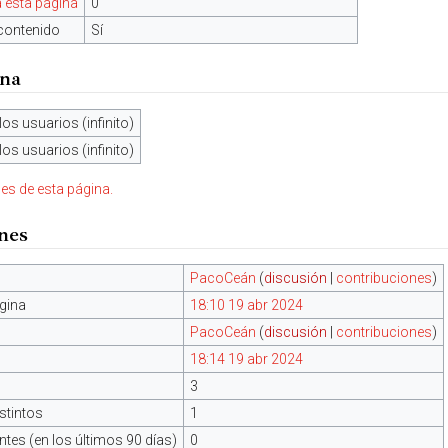
 esta página
0
contenido
Sí
ina
los usuarios (infinito)
los usuarios (infinito)
nes de esta página.
ones
PacoCeán
(
discusión
|
contribuciones
)
gina
18:10 19 abr 2024
PacoCeán
(
discusión
|
contribuciones
)
18:14 19 abr 2024
3
stintos
1
tes (en los últimos 90 días)
0