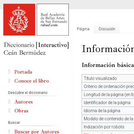
Página
Discusión
Información
Información básica
Ir
Ir
a
a
Portada
la
la
Título visualizado
Conoce el libro
navegación
búsqueda
Criterio de ordenación pr
Descubre el diccionario
Longitud de la página (en b
Autores
Identificador de la página
Obras
Idioma de la página
Modelo de contenido de la
Buscar
Indización por robots
Buscar por Autores