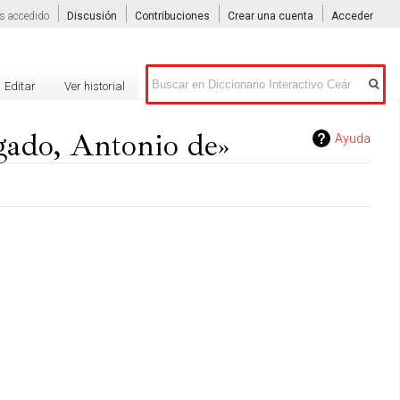
s accedido
Discusión
Contribuciones
Crear una cuenta
Acceder
Buscar
Editar
Ver historial
gado, Antonio de»
Ayuda