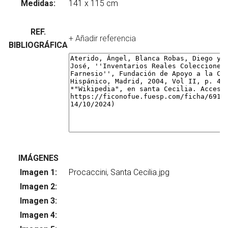
Medidas:
REF.
+ Añadir referencia
BIBLIOGRÁFICA
IMÁGENES
Imagen 1:
Su
Imagen 2:
Su
Imagen 3:
Su
Imagen 4:
Su