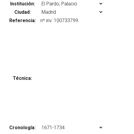
Institución:
Ciudad:
Referencia:
Abrir menú principal
Busc
Técnica:
Cronología: