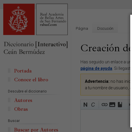
Página
Discusión
Creación de
Ir
Ir
Has seguido un enlace a una
a
a
página de ayuda
. Si llegas
Portada
la
la
Conoce el libro
navegación
búsqueda
Advertencia:
no has inici
a tu nombre de usuario, 
Descubre el diccionario
Autores
Obras
Buscar
Buscar por Autores