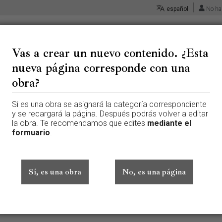
español
No ha
Vas a crear un nuevo contenido. ¿Esta
nueva página corresponde con una
 «Santa catalina de Sena (Sien
obra?
Si es una obra se asignará la categoría correspondiente
 página que aún no existe. Para crear esta página, escribe en el cuadr
y se recargará la página. Después podrás volver a editar
te aquí por error, vuelve a la página anterior.
la obra. Te recomendamos que edites
mediante el
formuario
.
ado sesión. Tu dirección IP se hará pública si haces cualquier edición. 
además de otros beneficios.
Sí, es una obra
No, es una página
Avanzado
Caracteres especiales
Ayuda