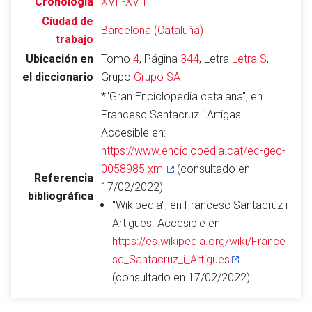
Cronología
XVII-XVIII
Ciudad de
Barcelona (Cataluña)
trabajo
Ubicación en
Tomo
4
, Página
344
, Letra
Letra S
,
Abrir menú principal
Busc
el diccionario
Grupo
Grupo SA
*"Gran Enciclopedia catalana", en
Francesc Santacruz i Artigas.
Accesible en:
Leer
Vigilar
Edita
https://www.enciclopedia.cat/ec-gec-
0058985.xml
(consultado en
Referencia
17/02/2022)
bibliográfica
"Wikipedia", en Francesc Santacruz i
Artigues. Accesible en:
https://es.wikipedia.org/wiki/France
sc_Santacruz_i_Artigues
(consultado en 17/02/2022)