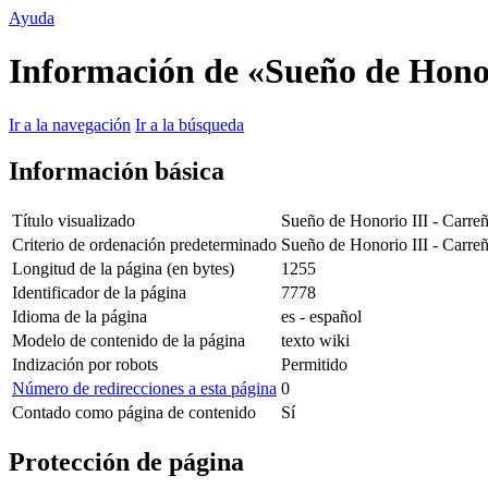
Ayuda
Información de «Sueño de Hono
Ir a la navegación
Ir a la búsqueda
Información básica
Título visualizado
Sueño de Honorio III - Carre
Criterio de ordenación predeterminado
Sueño de Honorio III - Carre
Longitud de la página (en bytes)
1255
Identificador de la página
7778
Idioma de la página
es - español
Modelo de contenido de la página
texto wiki
Indización por robots
Permitido
Número de redirecciones a esta página
0
Contado como página de contenido
Sí
Protección de página