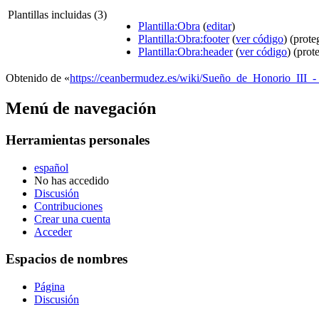
Plantillas incluidas (3)
Plantilla:Obra
(
editar
)
Plantilla:Obra:footer
(
ver código
) (prote
Plantilla:Obra:header
(
ver código
) (prot
Obtenido de «
https://ceanbermudez.es/wiki/Sueño_de_Honorio_III_
Menú de navegación
Herramientas personales
español
No has accedido
Discusión
Contribuciones
Crear una cuenta
Acceder
Espacios de nombres
Página
Discusión