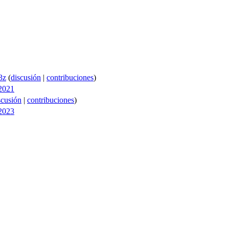
3z
(
discusión
|
contribuciones
)
 2021
scusión
|
contribuciones
)
 2023