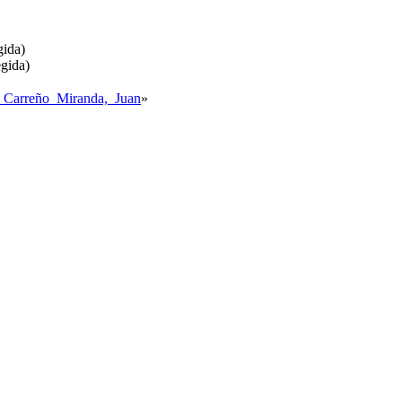
gida)
egida)
-_Carreño_Miranda,_Juan
»