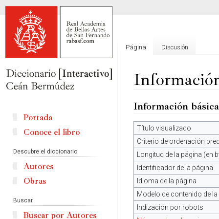
Página
Discusión
Información
Información básica
Ir
Ir
a
a
Portada
la
la
Título visualizado
Conoce el libro
navegación
búsqueda
Criterio de ordenación pr
Descubre el diccionario
Longitud de la página (en b
Autores
Identificador de la página
Obras
Idioma de la página
Modelo de contenido de la
Buscar
Indización por robots
Buscar por Autores