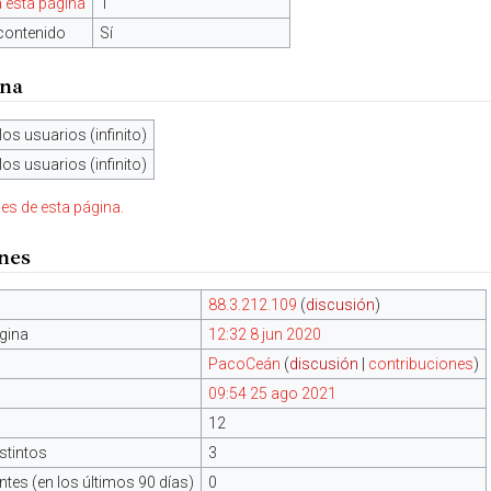
 esta página
1
contenido
Sí
ina
los usuarios (infinito)
los usuarios (infinito)
nes de esta página.
ones
88.3.212.109
(
discusión
)
gina
12:32 8 jun 2020
PacoCeán
(
discusión
|
contribuciones
)
09:54 25 ago 2021
12
stintos
3
tes (en los últimos 90 días)
0