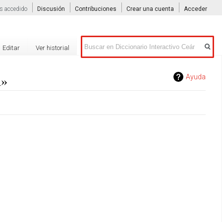
s accedido
Discusión
Contribuciones
Crear una cuenta
Acceder
Buscar
Editar
Ver historial
»
Ayuda