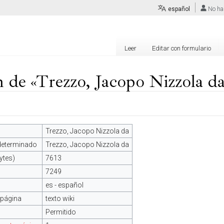
español
No ha
Leer
Editar con formulario
 de «Trezzo, Jacopo Nizzola da
Trezzo, Jacopo Nizzola da
edeterminado
Trezzo, Jacopo Nizzola da
ytes)
7613
7249
es - español
 página
texto wiki
Permitido