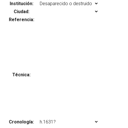
Institución:
Ciudad:
Referencia:
Abrir menú principal
Busc
Técnica:
Cronología: