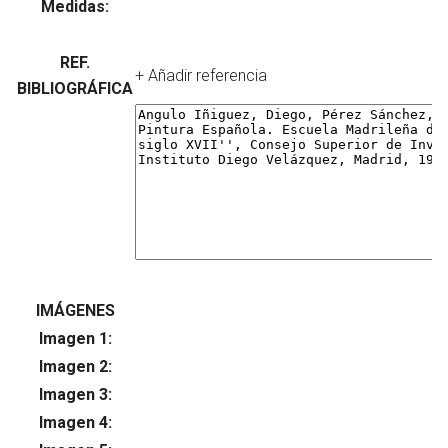
Medidas:
REF.
+ Añadir referencia
BIBLIOGRÁFICA
IMÁGENES
Imagen 1:
Su
Imagen 2:
Su
Imagen 3:
Su
Imagen 4:
Su