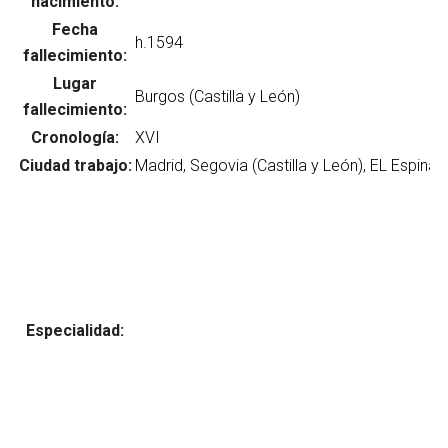
nacimiento:
Fecha
fallecimiento:
Lugar
Abrir menú principal
Busc
fallecimiento:
Cronología:
Ciudad trabajo:
Especialidad: