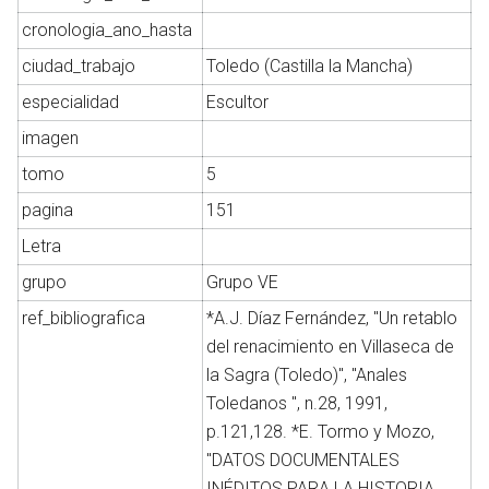
cronologia_ano_hasta
ciudad_trabajo
Toledo (Castilla la Mancha)
Abrir menú principal
Busc
especialidad
Escultor
imagen
tomo
5
pagina
151
Letra
grupo
Grupo VE
ref_bibliografica
*A.J. Díaz Fernández, "Un retablo
del renacimiento en Villaseca de
la Sagra (Toledo)", ''Anales
Toledanos '', n.28, 1991,
p.121,128. *E. Tormo y Mozo,
''DATOS DOCUMENTALES
INÉDITOS PARA LA HISTORIA