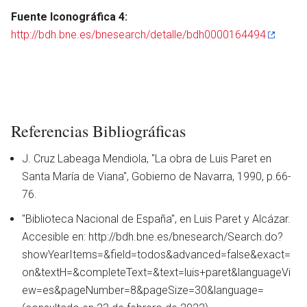
Fuente Iconográfica 4:
http://bdh.bne.es/bnesearch/detalle/bdh0000164494
Referencias Bibliográficas
J. Cruz Labeaga Mendiola, ''La obra de Luis Paret en
Santa María de Viana'', Gobierno de Navarra, 1990, p.66-
76.
"Biblioteca Nacional de España", en Luis Paret y Alcázar.
Accesible en: http://bdh.bne.es/bnesearch/Search.do?
showYearItems=&field=todos&advanced=false&exact=
on&textH=&completeText=&text=luis+paret&languageVi
ew=es&pageNumber=8&pageSize=30&language=