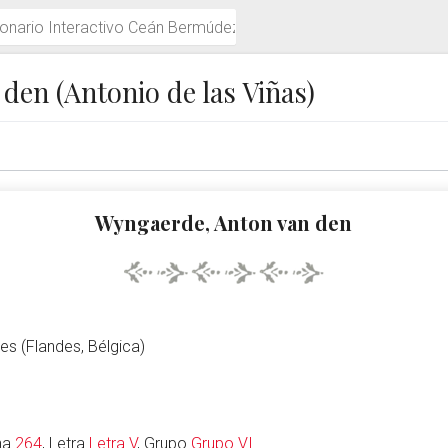
múdez
den (Antonio de las Viñas)
Wyngaerde, Anton van den
s (Flandes, Bélgica)
ina
264
, Letra
Letra V
, Grupo
Grupo VI