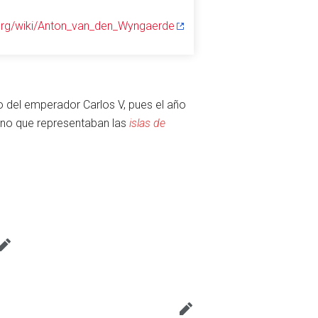
a.org/wiki/Anton_van_den_Wyngaerde
 del emperador Carlos V, pues el año
mano que representaban las
islas de
Vigilar
Editar