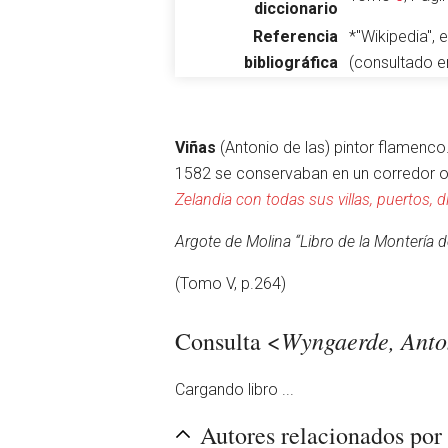
diccionario
Referencia
*"Wikipedia",
bibliográfica
(consultado 
Abrir menú principal
Viñas
(Antonio de las) pintor flamenc
1582 se conservaban en un corredor o 
Zelandia con todas sus villas, puertos, d
Leer
Argote de Molina “Libro de la Montería d
(Tomo V, p.264)
Wyngaerde, Anton
Consulta <
Cargando libro ...
Autores relacionados po