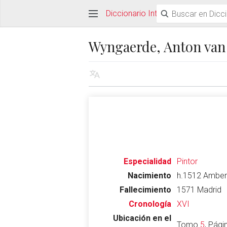
Diccionario Interactivo Ceán Ber
Wyngaerde, Anton van 
Especialidad
Pintor
Nacimiento
h.1512 Ambere
Fallecimiento
1571 Madrid
Cronología
XVI
Ubicación en el
Tomo
5
, Pág