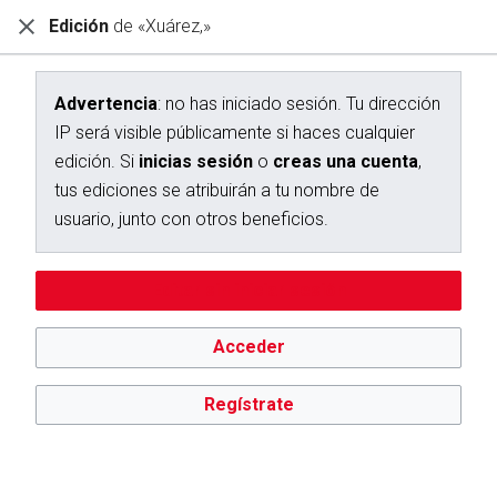
Edición
de «Xuárez,»
Diccionario Interactivo Ceán Bermúdez
Edición de «Xuárez,»
Advertencia
: no has iniciado sesión. Tu dirección
IP será visible públicamente si haces cualquier
Advertencia:
no has iniciado sesión. Tu dirección IP se hará
edición. Si
inicias sesión
o
creas una cuenta
,
pública si haces cualquier edición. Si
inicias sesión
o
creas
una cuenta
, tus ediciones se atribuirán a tu nombre de
tus ediciones se atribuirán a tu nombre de
usuario, además de otros beneficios.
usuario, junto con otros beneficios.
Editar sin iniciar sesión
Acceder
Regístrate