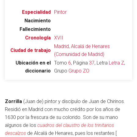
Especialidad
Pintor
Nacimiento
Abrir menú principal
Busc
Fallecimiento
Cronología
XVII
Madrid, Alcalá de Henares
Ciudad de trabajo
(Comunidad de Madrid)
Ubicación en el
Tomo
6
, Página
37
, Letra
Letra Z
,
Leer
Vigilar
Edita
diccionario
Grupo
Grupo ZO
Zorrilla
(Juan de) pintor y discípulo de Juan de Chirinos.
Residió en Madrid con mucho crédito por los años de
1630 por la frescura de su colorido. Son de su mano
algunos de los
cuadros del claustro de los trinitarios
descalzos
de Alcalá de Henares, pues los restantes [