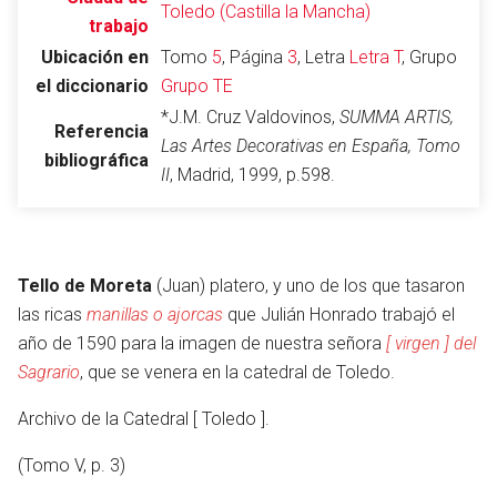
Toledo (Castilla la Mancha)
trabajo
Ubicación en
Tomo
5
, Página
3
, Letra
Letra T
, Grupo
el diccionario
Grupo TE
Abrir menú principal
Busc
*J.M. Cruz Valdovinos,
SUMMA ARTIS,
Referencia
Las Artes Decorativas en España, Tomo
bibliográfica
II
, Madrid, 1999, p.598.
Leer
Vigilar
Edita
Tello de Moreta
(Juan) platero, y uno de los que tasaron
las ricas
manillas o ajorcas
que Julián Honrado trabajó el
año de 1590 para la imagen de nuestra señora
[ virgen ] del
Sagrario
, que se venera en la catedral de Toledo.
Archivo de la Catedral [ Toledo ].
(Tomo V, p. 3)