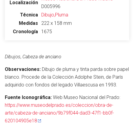
Localización
D005996
Técnica
Dibujo,Pluma
Medidas
222 x 158 mm
Cronología
1675
Dibujos
,
Cabeza de anciano
Observaciones:
Dibujo de pluma y tinta parda sobre papel
blanco. Procede de la Colección Adolphe Stein, de París
adquirido con fondos del legado Villaescusa en 1993.
Fuente Iconográfica:
Web Museo Nacional del Prado:
https://www.museodelprado.es/coleccion/obra-de-
arte/cabeza-de-anciano/9b79f044-dad3-47f1-bb0f-
620104905e18