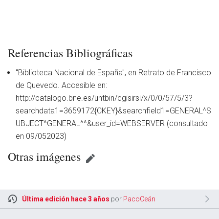
Referencias Bibliográficas
"Biblioteca Nacional de España", en Retrato de Francisco
de Quevedo. Accesible en:
http://catalogo.bne.es/uhtbin/cgisirsi/x/0/0/57/5/3?
searchdata1=3659172{CKEY}&searchfield1=GENERAL^S
UBJECT^GENERAL^^&user_id=WEBSERVER (consultado
en 09/052023)
Otras imágenes
en
Última edición hace 3 años
por
PacoCeán