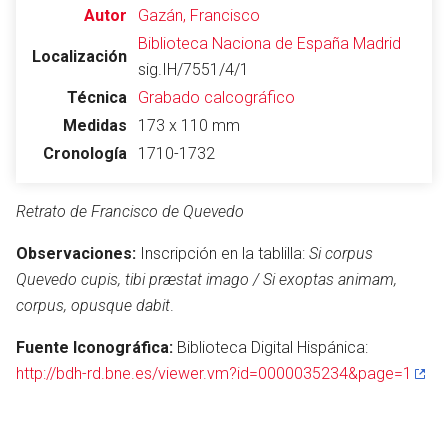
Autor
Gazán, Francisco
Biblioteca Naciona de España
Madrid
Localización
sig.IH/7551/4/1
Técnica
Grabado calcográfico
Medidas
173 x 110 mm
Cronología
1710-1732
Retrato de Francisco de Quevedo
Observaciones:
Inscripción en la tablilla:
Si corpus
Quevedo cupis, tibi præstat imago / Si exoptas animam,
corpus, opusque dabit
.
Fuente Iconográfica:
Biblioteca Digital Hispánica:
http://bdh-rd.bne.es/viewer.vm?id=0000035234&page=1