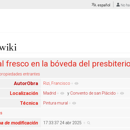
español
No ha
wiki
 fresco en la bóveda del presbiterio 
 propiedades entrantes
AutorObra
Rizi, Francisco
+
Localización
Madrid
+
y
Convento de san Plácido
+
Técnica
Pintura mural
+
es
a de modificación
17:33:37 24 abr 2025
+