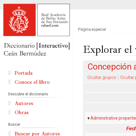
Página especial
Explorar el 
Ir
Ir
Concepción al
a
a
Portada
la
la
Ocultar grupos
Ocultar
Conoce el libro
navegación
búsqueda
Descubre el diccionario
Autores
Obras
Adminstrative properti
Buscar
Fech
Buscar por Autores