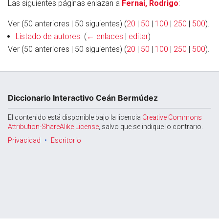
Las siguientes páginas enlazan a
Fernai, Rodrigo
:
Ver (50 anteriores | 50 siguientes) (
20
|
50
|
100
|
250
|
500
).
Listado de autores
‎
(
← enlaces
|
editar
)
Abrir menú principal
Busc
Ver (50 anteriores | 50 siguientes) (
20
|
50
|
100
|
250
|
500
).
Diccionario Interactivo Ceán Bermúdez
El contenido está disponible bajo la licencia
Creative Commons
Attribution-ShareAlike License
, salvo que se indique lo contrario.
Privacidad
Escritorio