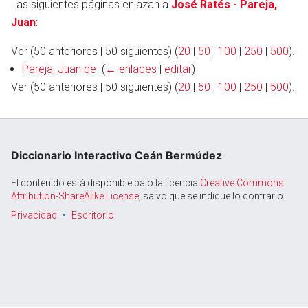
Las siguientes páginas enlazan a
José Ratés - Pareja,
Juan
:
Ver (50 anteriores | 50 siguientes) (
20
|
50
|
100
|
250
|
500
).
Abrir menú principal
Busc
Pareja, Juan de
‎
(
← enlaces
|
editar
)
Ver (50 anteriores | 50 siguientes) (
20
|
50
|
100
|
250
|
500
).
Diccionario Interactivo Ceán Bermúdez
El contenido está disponible bajo la licencia
Creative Commons
Attribution-ShareAlike License
, salvo que se indique lo contrario.
Privacidad
Escritorio