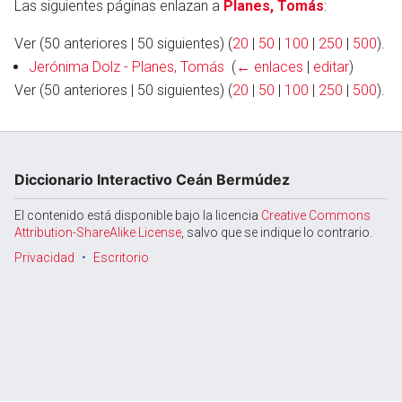
Las siguientes páginas enlazan a
Planes, Tomás
:
Ver (50 anteriores | 50 siguientes) (
20
|
50
|
100
|
250
|
500
).
Jerónima Dolz - Planes, Tomás
‎
(
← enlaces
|
editar
)
Abrir menú principal
Busc
Ver (50 anteriores | 50 siguientes) (
20
|
50
|
100
|
250
|
500
).
Diccionario Interactivo Ceán Bermúdez
El contenido está disponible bajo la licencia
Creative Commons
Attribution-ShareAlike License
, salvo que se indique lo contrario.
Privacidad
Escritorio