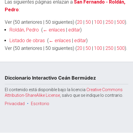
Las siguientes páginas enlazan a
San Fernando - Roldán,
Pedro
:
Ver (50 anteriores | 50 siguientes) (
20
|
50
|
100
|
250
|
500
).
Abrir menú principal
Busc
Roldán, Pedro
‎
(
← enlaces
|
editar
)
Listado de obras
‎
(
← enlaces
|
editar
)
Ver (50 anteriores | 50 siguientes) (
20
|
50
|
100
|
250
|
500
).
Diccionario Interactivo Ceán Bermúdez
El contenido está disponible bajo la licencia
Creative Commons
Attribution-ShareAlike License
, salvo que se indique lo contrario.
Privacidad
Escritorio