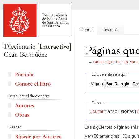
Página
Discusión
Páginas qu
←
San Remigio - Román, Barto
Ir
Ir
Portada
Lo que enlaza aquí
a
a
Conoce el libro
Página:
la
la
navegación
búsqueda
Descubre el diccionario
Filtros
Autores
Ocultar
transclusiones |
O
Obras
Las siguientes páginas enl
Buscar
Buscar por Autores
Ver (50 anteriores | 50 sigui