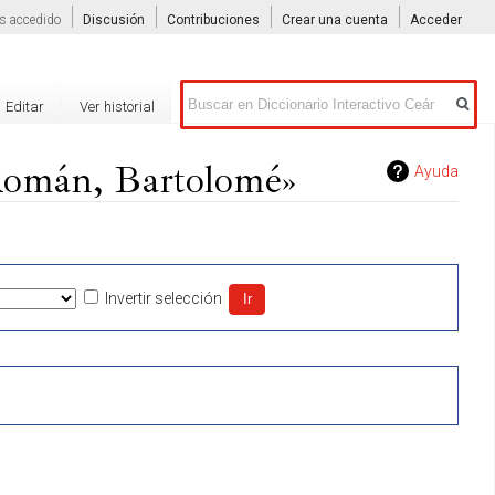
s accedido
Discusión
Contribuciones
Crear una cuenta
Acceder
Buscar
Editar
Ver historial
Román, Bartolomé»
Ayuda
Invertir selección