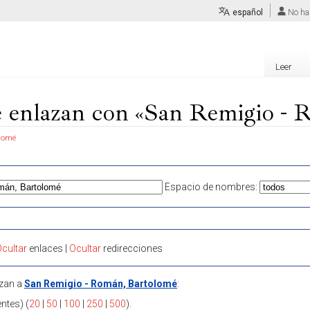
español
No ha
Leer
e enlazan con «San Remigio - 
lomé
Espacio de nombres:
cultar
enlaces |
Ocultar
redirecciones
azan a
San Remigio - Román, Bartolomé
:
entes) (
20
|
50
|
100
|
250
|
500
).