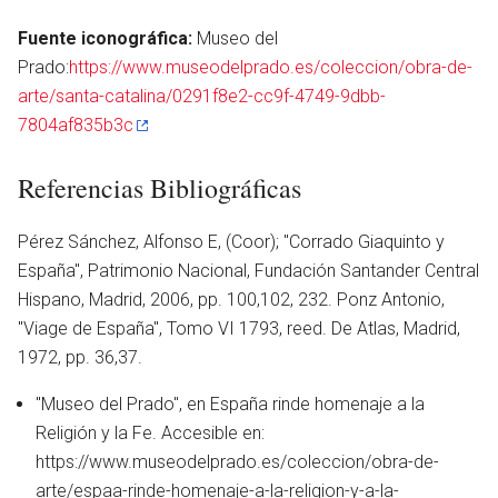
Fuente iconográfica:
Museo del
Prado:
https://www.museodelprado.es/coleccion/obra-de-
arte/santa-catalina/0291f8e2-cc9f-4749-9dbb-
otro
7804af835b3c
Referencias Bibliográficas
Pérez Sánchez, Alfonso E, (Coor); ''Corrado Giaquinto y
España'', Patrimonio Nacional, Fundación Santander Central
Hispano, Madrid, 2006, pp. 100,102, 232. Ponz Antonio,
''Viage de España'', Tomo VI 1793, reed. De Atlas, Madrid,
1972, pp. 36,37.
"Museo del Prado", en España rinde homenaje a la
Religión y la Fe. Accesible en:
https://www.museodelprado.es/coleccion/obra-de-
arte/espaa-rinde-homenaje-a-la-religion-y-a-la-