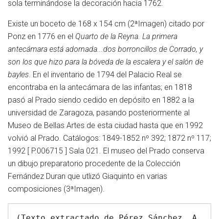
en
sola terminándose la decoración hacia 1762.
Existe un boceto de 168 x 154 cm (2ªImagen) citado por
Ponz en 1776 en el
Quarto de la Reyna. La primera
antecámara está adornada...dos borroncillos de Corrado, y
son los que hizo para la bóveda de la escalera y el salón de
bayles
. En el inventario de 1794 del Palacio Real se
encontraba en la antecámara de las infantas; en 1818
pasó al Prado siendo cedido en depósito en 1882 a la
universidad de Zaragoza, pasando posteriormente al
Museo de Bellas Artes de esta ciudad hasta que en 1992
volvió al Prado. Catálogos: 1849-1852 nº 392; 1872 nº 117;
1992 [ P.006715 ] Sala 021. El museo del Prado conserva
un dibujo preparatorio procedente de la Colección
Fernández Duran que utlizó Giaquinto en varias
composiciones (3ªImagen).
(Texto extractado de Pérez Sánchez, A. 